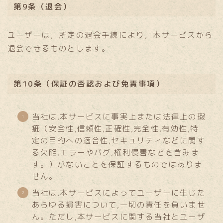
第9条（退会）
ユーザーは，所定の退会手続により，本サービスから
退会できるものとします。
第10条（保証の否認および免責事項）
当社は,本サービスに事実上または法律上の瑕
疵（安全性,信頼性,正確性,完全性,有効性,特
定の目的への適合性,セキュリティなどに関す
る欠陥,エラーやバグ,権利侵害などを含みま
す。）がないことを保証するものではありま
せん。
当社は,本サービスによってユーザーに生じた
あらゆる損害について,一切の責任を負いませ
ん。ただし,本サービスに関する当社とユーザ